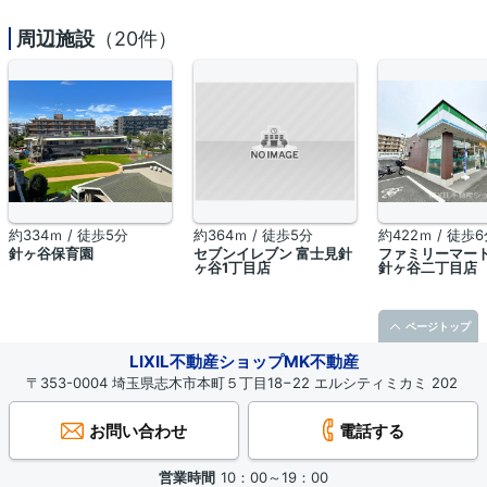
周辺施設
（20件）
約334ｍ / 徒歩5分
約364ｍ / 徒歩5分
約422ｍ / 徒歩
針ヶ谷保育園
セブンイレブン 富士見針
ファミリーマート
ヶ谷1丁目店
針ヶ谷二丁目店
ページトップ
LIXIL不動産ショップMK不動産
〒353-0004 埼玉県志木市本町５丁目18−22 エルシティミカミ 202
お問い合わせ
電話する
営業時間
10：00～19：00