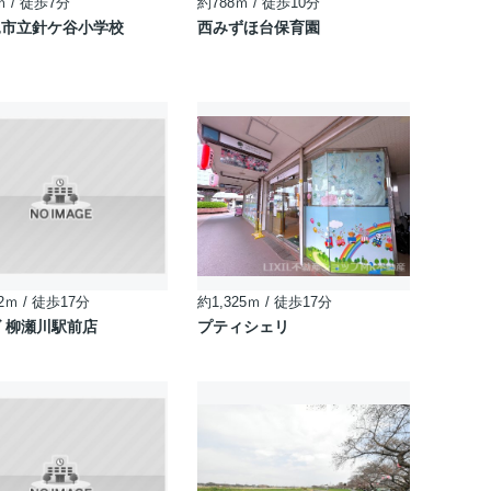
ｍ / 徒歩7分
約788ｍ / 徒歩10分
見市立針ケ谷小学校
西みずほ台保育園
2ｍ / 徒歩17分
約1,325ｍ / 徒歩17分
 柳瀬川駅前店
プティシェリ