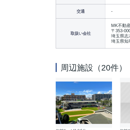
交通
MK不動
〒353-00
取扱い会社
埼玉県志木
埼玉県知事
周辺施設（20件）