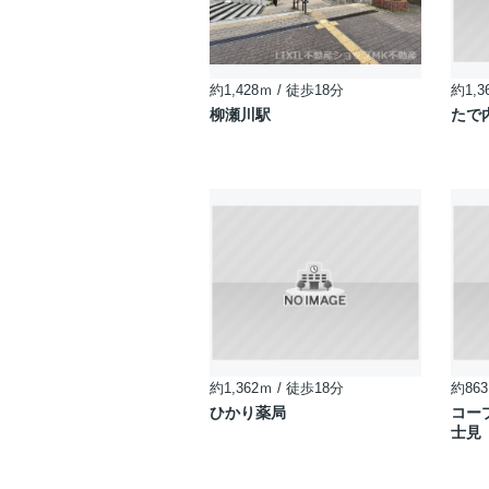
約1,428ｍ / 徒歩18分
約1,3
柳瀬川駅
たで
約1,362ｍ / 徒歩18分
約863
ひかり薬局
コー
士見