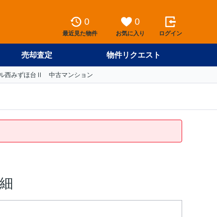
0
0
最近見た物件
お気に入り
ログイン
売却査定
物件リクエスト
ル西みずほ台Ⅱ 中古マンション
細