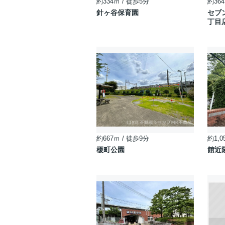
約334ｍ / 徒歩5分
約364
針ヶ谷保育園
セブ
丁目
約667ｍ / 徒歩9分
約1,0
榎町公園
館近