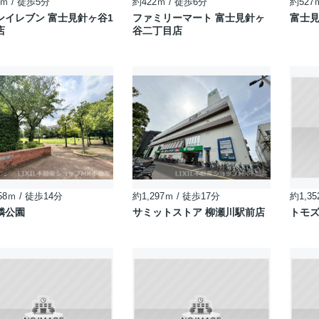
ｍ / 徒歩5分
約422ｍ / 徒歩6分
約527
ンイレブン 富士見針ヶ谷1
ファミリーマート 富士見針ヶ
富士
店
谷二丁目店
58ｍ / 徒歩14分
約1,297ｍ / 徒歩17分
約1,35
隣公園
サミットストア 柳瀬川駅前店
トモズ