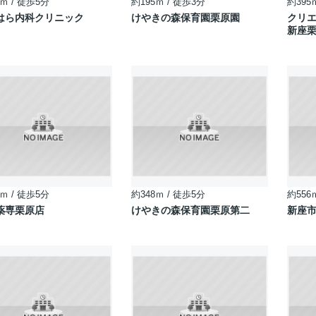
ｍ / 徒歩5分
約195ｍ / 徒歩3分
約395
はら内科クリニック
けやきの森保育園栗原園
クリエ
新座
ｍ / 徒歩5分
約348ｍ / 徒歩5分
約556
薬専栗原店
けやきの森保育園栗原第二
新座