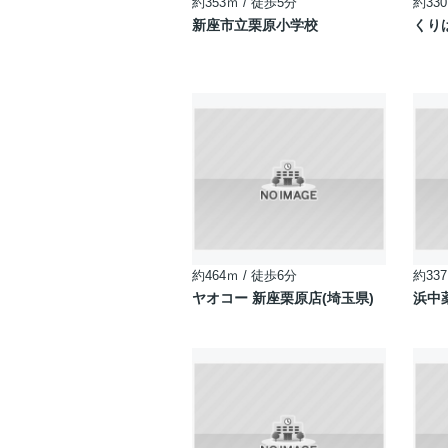
約353ｍ / 徒歩5分
約330
新座市立栗原小学校
くり
約464ｍ / 徒歩6分
約337
ヤオコー 新座栗原店(埼玉県)
浜中