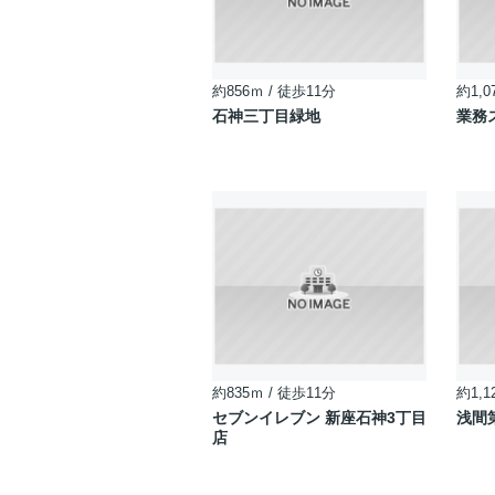
約856ｍ / 徒歩11分
約1,0
石神三丁目緑地
業務
約835ｍ / 徒歩11分
約1,1
セブンイレブン 新座石神3丁目
浅間
店