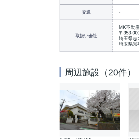
交通
MK不動
〒353-00
取扱い会社
埼玉県志木
埼玉県知事
周辺施設（20件）