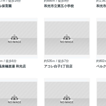
17ｍ / 徒歩14分
約666ｍ / 徒歩9分
約1,06
み保育園
和光市立第五小学校
和光
ｍ / 徒歩6分
約535ｍ / 徒歩7分
約802
温泉極楽湯 和光店
アコレ白子1丁目店
ベルク