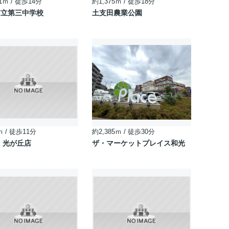
1ｍ / 徒歩14分
約1,375ｍ / 徒歩18分
市立第三中学校
土支田農業公園
ｍ / 徒歩11分
約2,385ｍ / 徒歩30分
 光が丘店
ザ・マーケットプレイス和光