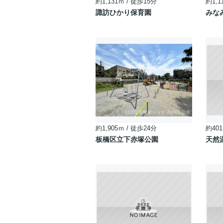
約1,131ｍ / 徒歩15分
約1,1
諏訪ひかり保育園
みな
約1,905ｍ / 徒歩24分
約401
板橋区立下赤塚公園
天然