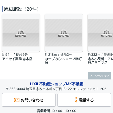
周辺施設
（20件）
約94ｍ / 徒歩2分
約218ｍ / 徒歩3分
約332ｍ / 徒歩
アイセイ薬局 志木店
コープみらい コープ幸町
志木小児科・ア
店
科クリニック
ページトップ
LIXIL不動産ショップMK不動産
〒353-0004 埼玉県志木市本町５丁目18−22 エルシティミカミ 202
お問い合わせ
電話する
営業時間
10：00～19：00