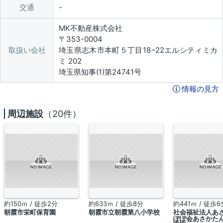
交通
MK不動産株式会社
〒353-0004
取扱い会社
埼玉県志木市本町５丁目18−22エルシティミカ
ミ 202
埼玉県知事(1)第24741号
情報の見方
周辺施設
（20件）
約150ｍ / 徒歩2分
約633ｍ / 徒歩8分
約441ｍ / 徒歩6
朝霞市栄町保育園
朝霞市立朝霞第八小学校
社会福祉法人あ
ぽぽ会あさかた