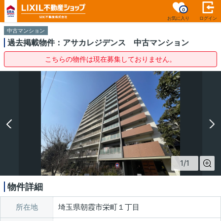
0
お気に入り
ログイン
中古マンション
過去掲載物件：アサカレジデンス 中古マンション
こちらの物件は現在募集しておりません。
1
/
1
物件詳細
所在地
埼玉県朝霞市栄町１丁目