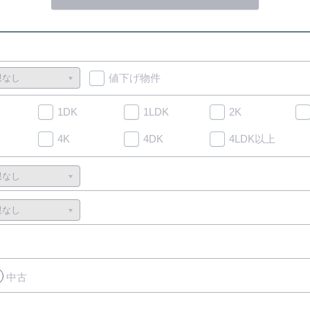
値下げ物件
1DK
1LDK
2K
4K
4DK
4LDK以上
中古