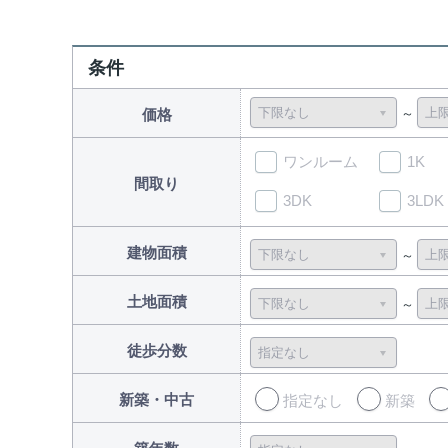
条件
価格
ワンルーム
1K
間取り
3DK
3LDK
建物面積
土地面積
徒歩分数
新築・中古
指定なし
新築