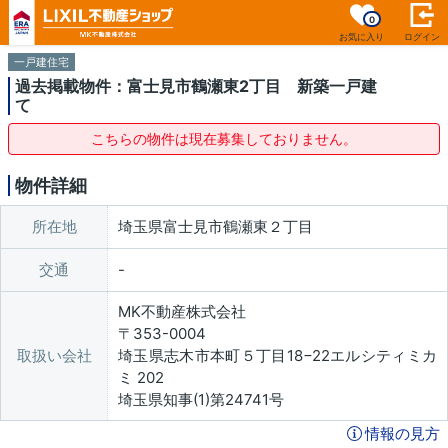
0
お気に入り
ログイン
一戸建住宅
過去掲載物件：富士見市鶴瀬東2丁目 新築一戸建
て
こちらの物件は現在募集しておりません。
物件詳細
所在地
埼玉県富士見市鶴瀬東２丁目
交通
MK不動産株式会社
〒353-0004
取扱い会社
埼玉県志木市本町５丁目18−22エルシティミカ
ミ 202
埼玉県知事(1)第24741号
情報の見方