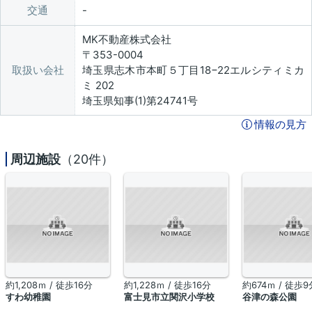
交通
MK不動産株式会社
〒353-0004
取扱い会社
埼玉県志木市本町５丁目18−22エルシティミカ
ミ 202
埼玉県知事(1)第24741号
情報の見方
周辺施設
（20件）
約1,208ｍ / 徒歩16分
約1,228ｍ / 徒歩16分
約674ｍ / 徒歩9
すわ幼稚園
富士見市立関沢小学校
谷津の森公園