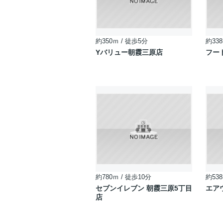
約350ｍ / 徒歩5分
約338
Yバリュー朝霞三原店
フー
約780ｍ / 徒歩10分
約538
セブンイレブン 朝霞三原5丁目
エア
店