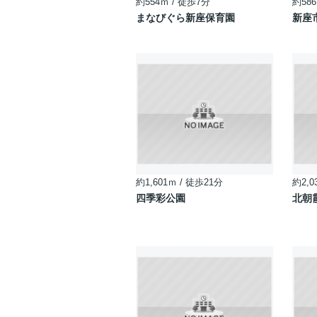
約554ｍ / 徒歩7分
約586
まなびぐら新座保育園
新座
約1,601ｍ / 徒歩21分
約2,0
四季彩公園
北朝