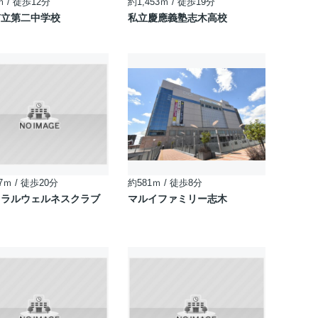
ｍ / 徒歩12分
約1,453ｍ / 徒歩19分
市立第二中学校
私立慶應義塾志木高校
7ｍ / 徒歩20分
約581ｍ / 徒歩8分
トラルウェルネスクラブ
マルイファミリー志木