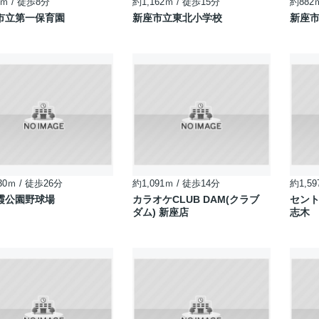
ｍ / 徒歩8分
約1,162ｍ / 徒歩15分
約882
市立第一保育園
新座市立東北小学校
新座
30ｍ / 徒歩26分
約1,091ｍ / 徒歩14分
約1,59
霞公園野球場
カラオケCLUB DAM(クラブ
セン
ダム) 新座店
志木