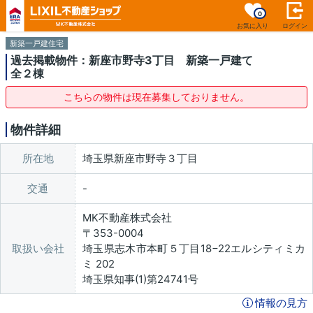
0
お気に入り
ログイン
新築一戸建住宅
過去掲載物件：新座市野寺3丁目 新築一戸建て
全２棟
こちらの物件は現在募集しておりません。
物件詳細
所在地
埼玉県新座市野寺３丁目
交通
MK不動産株式会社
〒353-0004
取扱い会社
埼玉県志木市本町５丁目18−22エルシティミカ
ミ 202
埼玉県知事(1)第24741号
情報の見方