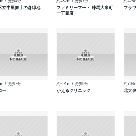
ｍ / 徒歩4分
約482ｍ / 徒歩7分
約425
区立中里郷土の森緑地
ファミリーマート 練馬大泉町
フラ
一丁目店
ｍ / 徒歩7分
約691ｍ / 徒歩9分
約704
コー
かえるクリニック
北大