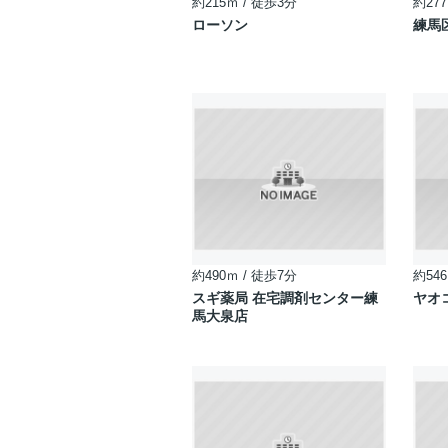
約215ｍ / 徒歩3分
約277
ローソン
練馬
約490ｍ / 徒歩7分
約546
スギ薬局 在宅調剤センター練
ヤオ
馬大泉店