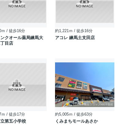
0ｍ / 徒歩16分
約1,221ｍ / 徒歩16分
ソンクオール薬局練馬大
アコレ 練馬土支田店
三丁目店
7ｍ / 徒歩17分
約5,005ｍ / 徒歩63分
市立第五小学校
くみまちモールあさか