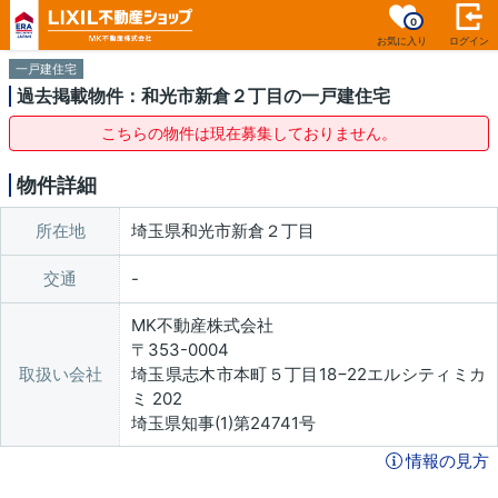
0
お気に入り
ログイン
一戸建住宅
過去掲載物件：和光市新倉２丁目の一戸建住宅
こちらの物件は現在募集しておりません。
物件詳細
所在地
埼玉県和光市新倉２丁目
交通
MK不動産株式会社
〒353-0004
取扱い会社
埼玉県志木市本町５丁目18−22エルシティミカ
ミ 202
埼玉県知事(1)第24741号
情報の見方