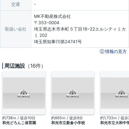
交通
MK不動産株式会社
〒353-0004
取扱い会社
埼玉県志木市本町５丁目18−22エルシティミカ
ミ 202
埼玉県知事(1)第24741号
情報の見方
周辺施設
（16件）
約738ｍ / 徒歩10分
約665ｍ / 徒歩9分
約1,733ｍ / 徒
和光どろんこ保育園
和光市立新倉小学校
和光市立大和中