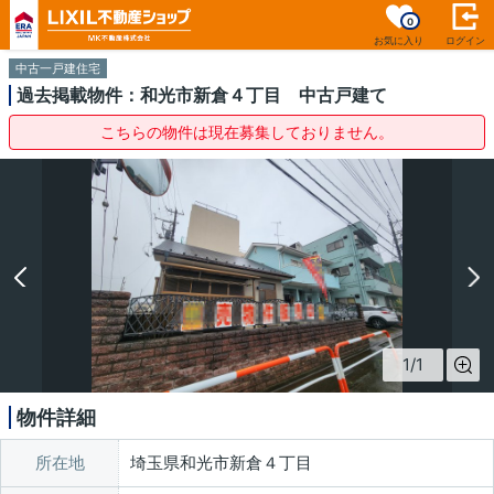
0
お気に入り
ログイン
中古一戸建住宅
過去掲載物件：和光市新倉４丁目 中古戸建て
こちらの物件は現在募集しておりません。
1
/
1
物件詳細
所在地
埼玉県和光市新倉４丁目