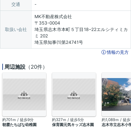
交通
MK不動産株式会社
〒353-0004
取扱い会社
埼玉県志木市本町５丁目18−22エルシティミカ
ミ 202
埼玉県知事(1)第24741号
情報の見方
周辺施設
（20件）
約701ｍ / 徒歩9分
約327ｍ / 徒歩5分
約1,089ｍ / 徒歩
朝霞たちばな幼稚園
保育園元気キッズ志木園
志木市立志木小