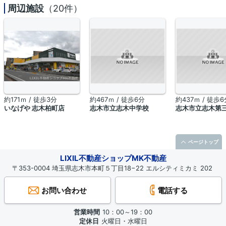
周辺施設
（20件）
約171ｍ / 徒歩3分
約467ｍ / 徒歩6分
約437ｍ / 徒歩6
いなげや 志木柏町店
志木市立志木中学校
志木市立志木第
ページトップ
LIXIL不動産ショップMK不動産
〒353-0004 埼玉県志木市本町５丁目18−22 エルシティミカミ 202
お問い合わせ
電話する
営業時間
10：00～19：00
定休日
火曜日・水曜日