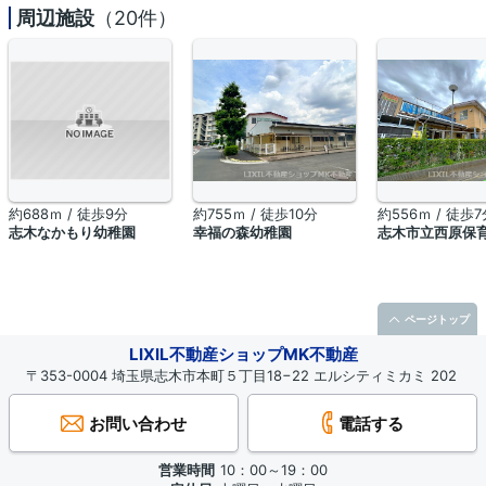
周辺施設
（20件）
約688ｍ / 徒歩9分
約755ｍ / 徒歩10分
約556ｍ / 徒歩7
志木なかもり幼稚園
幸福の森幼稚園
志木市立西原保
ページトップ
LIXIL不動産ショップMK不動産
〒353-0004 埼玉県志木市本町５丁目18−22 エルシティミカミ 202
お問い合わせ
電話する
営業時間
10：00～19：00