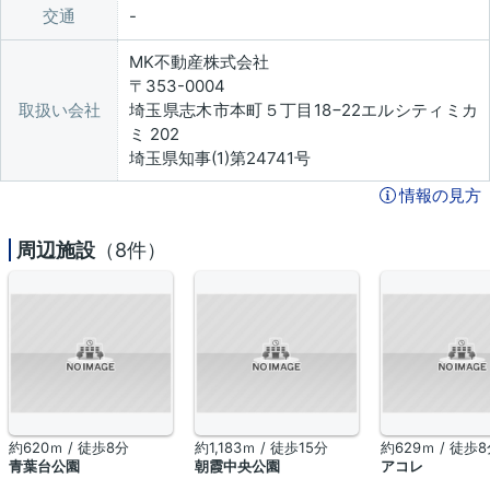
交通
MK不動産株式会社
〒353-0004
取扱い会社
埼玉県志木市本町５丁目18−22エルシティミカ
ミ 202
埼玉県知事(1)第24741号
情報の見方
周辺施設
（8件）
約620ｍ / 徒歩8分
約1,183ｍ / 徒歩15分
約629ｍ / 徒歩
青葉台公園
朝霞中央公園
アコレ