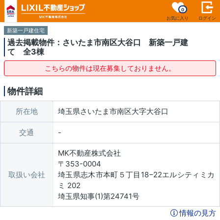
0
お気に入り
ログイン
新築一戸建住宅
過去掲載物件：さいたま市南区大谷口 新築一戸建
て 全3棟
こちらの物件は現在募集しておりません。
物件詳細
所在地
埼玉県さいたま市南区大字大谷口
交通
MK不動産株式会社
〒353-0004
取扱い会社
埼玉県志木市本町５丁目18−22エルシティミカ
ミ 202
埼玉県知事(1)第24741号
情報の見方