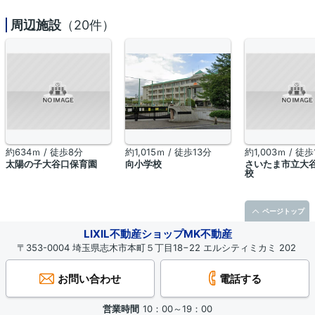
周辺施設
（20件）
約634ｍ / 徒歩8分
約1,015ｍ / 徒歩13分
約1,003ｍ / 徒歩
太陽の子大谷口保育園
向小学校
さいたま市立大
校
ページトップ
LIXIL不動産ショップMK不動産
〒353-0004 埼玉県志木市本町５丁目18−22 エルシティミカミ 202
お問い合わせ
電話する
営業時間
10：00～19：00