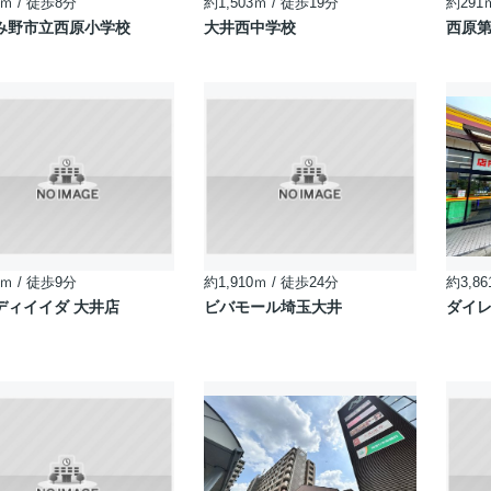
ｍ / 徒歩8分
約1,503ｍ / 徒歩19分
約291
み野市立西原小学校
大井西中学校
西原第
ｍ / 徒歩9分
約1,910ｍ / 徒歩24分
約3,86
ディイイダ 大井店
ビバモール埼玉大井
ダイレ