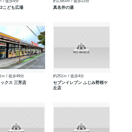
ｍ / 徒歩4分
約1,683ｍ / 徒歩22分
2こども広場
真名井の湯
1ｍ / 徒歩49分
約251ｍ / 徒歩4分
ックス 三芳店
セブンイレブン ふじみ野桜ケ
丘店