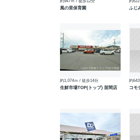
約947ｍ / 徒歩12分
約622
風の里保育園
ふじ
約1,074ｍ / 徒歩14分
約643
生鮮市場TOP(トップ) 苗間店
コモ