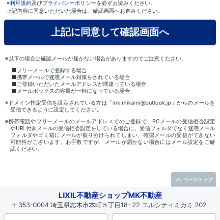
※
利用規約
及び
プライバシーポリシー
を必ずお読みください。
上記内容に同意いただいた場合は、確認画面へお進みください。
※以下の場合は確認メールが届かない場合がありますのでご注意ください。
■フリーメールで登録する場合
■携帯メールで迷惑メール対策をされている場合
■ご登録いただいたメールアドレスが間違っている場合
■メールボックスの容量が一杯になっている場合
※ドメイン指定受信を設定されている方は「mk.mikami@outlook.jp」からのメールを
受信できるように設定してください。
※携帯電話やフリーメールのメールアドレスでのご登録で、PCメールの受信拒否設定
やURL付きメールの受信拒否設定をしている場合に、受信フォルダでなく迷惑メール
フォルダやゴミ箱にメールが振り分けられてしまい、確認メールの受信ができない
可能性がございます。お手数ですが、メールが届かない場合にはメール設定をご確
認ください。
ページトップ
LIXIL不動産ショップMK不動産
〒353-0004 埼玉県志木市本町５丁目18−22 エルシティミカミ 202