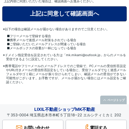
上記内容に同意いただいた場合は、確認画面へお進みください。
※以下の場合は確認メールが届かない場合がありますのでご注意ください。
■フリーメールで登録する場合
■携帯メールで迷惑メール対策をされている場合
■ご登録いただいたメールアドレスが間違っている場合
■メールボックスの容量が一杯になっている場合
※ドメイン指定受信を設定されている方は「mk.mikami@outlook.jp」からのメールを
受信できるように設定してください。
※携帯電話やフリーメールのメールアドレスでのご登録で、PCメールの受信拒否設定
やURL付きメールの受信拒否設定をしている場合に、受信フォルダでなく迷惑メール
フォルダやゴミ箱にメールが振り分けられてしまい、確認メールの受信ができない
可能性がございます。お手数ですが、メールが届かない場合にはメール設定をご確
認ください。
ページトップ
LIXIL不動産ショップMK不動産
〒353-0004 埼玉県志木市本町５丁目18−22 エルシティミカミ 202
お問い合わせ
電話する