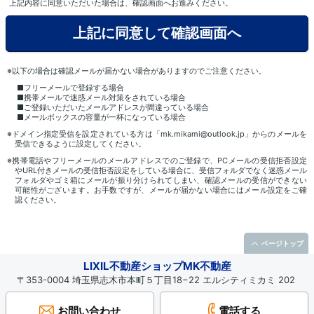
上記内容に同意いただいた場合は、確認画面へお進みください。
※以下の場合は確認メールが届かない場合がありますのでご注意ください。
■フリーメールで登録する場合
■携帯メールで迷惑メール対策をされている場合
■ご登録いただいたメールアドレスが間違っている場合
■メールボックスの容量が一杯になっている場合
※ドメイン指定受信を設定されている方は「mk.mikami@outlook.jp」からのメールを
受信できるように設定してください。
※携帯電話やフリーメールのメールアドレスでのご登録で、PCメールの受信拒否設定
やURL付きメールの受信拒否設定をしている場合に、受信フォルダでなく迷惑メール
フォルダやゴミ箱にメールが振り分けられてしまい、確認メールの受信ができない
可能性がございます。お手数ですが、メールが届かない場合にはメール設定をご確
認ください。
ページトップ
LIXIL不動産ショップMK不動産
〒353-0004 埼玉県志木市本町５丁目18−22 エルシティミカミ 202
お問い合わせ
電話する