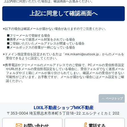
上記内容に同意いただいた場合は、確認画面へお進みください。
※以下の場合は確認メールが届かない場合がありますのでご注意ください。
■フリーメールで登録する場合
■携帯メールで迷惑メール対策をされている場合
■ご登録いただいたメールアドレスが間違っている場合
■メールボックスの容量が一杯になっている場合
※ドメイン指定受信を設定されている方は「mk.mikami@outlook.jp」からのメールを
受信できるように設定してください。
※携帯電話やフリーメールのメールアドレスでのご登録で、PCメールの受信拒否設定
やURL付きメールの受信拒否設定をしている場合に、受信フォルダでなく迷惑メール
フォルダやゴミ箱にメールが振り分けられてしまい、確認メールの受信ができない
可能性がございます。お手数ですが、メールが届かない場合にはメール設定をご確
認ください。
ページトップ
LIXIL不動産ショップMK不動産
〒353-0004 埼玉県志木市本町５丁目18−22 エルシティミカミ 202
お問い合わせ
電話する